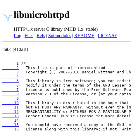
libmicrohttpd
HTTP/1.x server C library (MHD 1.x, stable)
Log
|
Files
|
Refs
|
Submodules
|
README
|
LICENSE
init.c (4102B)
      1
      2
      3
      4
      5
      6
      7
      8
      9
     10
     11
     12
     13
     14
     15
     16