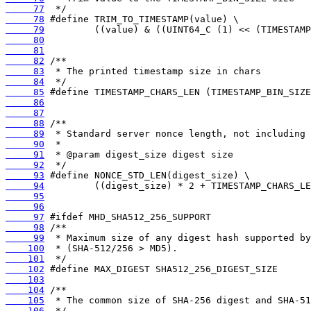
     77
     78
     79
     80
     81
     82
     83
     84
     85
     86
     87
     88
     89
     90
     91
     92
     93
     94
     95
     96
     97
     98
     99
    100
    101
    102
    103
    104
    105
    106