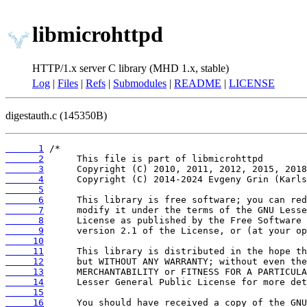
libmicrohttpd
HTTP/1.x server C library (MHD 1.x, stable)
Log
|
Files
|
Refs
|
Submodules
|
README
|
LICENSE
digestauth.c (145350B)
      1
      2
      3
      4
      5
      6
      7
      8
      9
     10
     11
     12
     13
     14
     15
     16