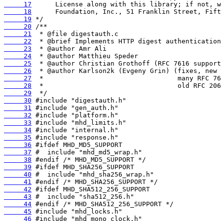
     17
     18
     19
     20
     21
     22
     23
     24
     25
     26
     27
     28
     29
     30
     31
     32
     33
     34
     35
     36
     37
     38
     39
     40
     41
     42
     43
     44
     45
     46