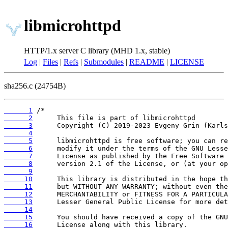
libmicrohttpd
HTTP/1.x server C library (MHD 1.x, stable)
Log
|
Files
|
Refs
|
Submodules
|
README
|
LICENSE
sha256.c (24754B)
      1
      2
      3
      4
      5
      6
      7
      8
      9
     10
     11
     12
     13
     14
     15
     16