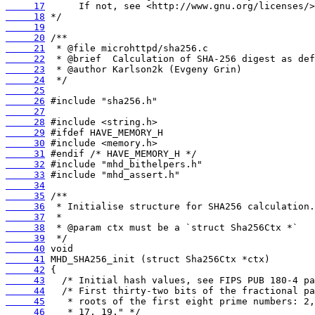
     17
     18
     19
     20
     21
     22
     23
     24
     25
     26
     27
     28
     29
     30
     31
     32
     33
     34
     35
     36
     37
     38
     39
     40
     41
     42
     43
     44
     45
     46