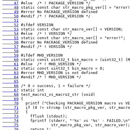
     47
     48
     49
     50
     51
     52
     53
     54
     55
     56
     57
     58
     59
     60
     61
     62
     63
     64
     65
     66
     67
     68
     69
     70
     71
     72
     73
     74
     75
     76