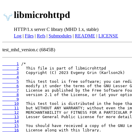
libmicrohttpd
HTTP/1.x server C library (MHD 1.x, stable)
Log
|
Files
|
Refs
|
Submodules
|
README
|
LICENSE
test_mhd_version.c (6845B)
      1
      2
      3
      4
      5
      6
      7
      8
      9
     10
     11
     12
     13
     14
     15
     16