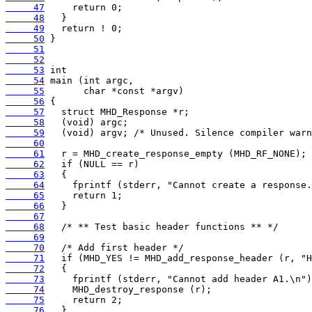
     47
     48
     49
     50
     51
     52
     53
     54
     55
     56
     57
     58
     59
     60
     61
     62
     63
     64
     65
     66
     67
     68
     69
     70
     71
     72
     73
     74
     75
     76