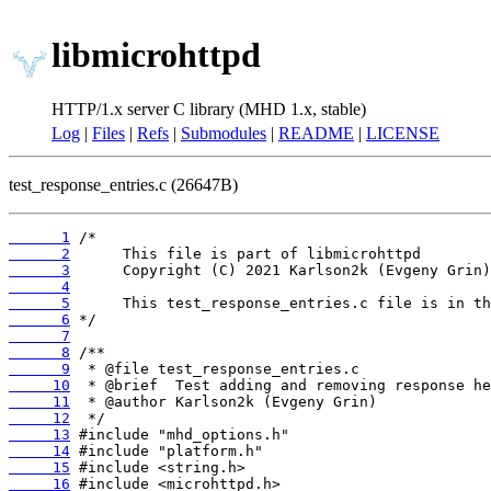
libmicrohttpd
HTTP/1.x server C library (MHD 1.x, stable)
Log
|
Files
|
Refs
|
Submodules
|
README
|
LICENSE
test_response_entries.c (26647B)
      1
      2
      3
      4
      5
      6
      7
      8
      9
     10
     11
     12
     13
     14
     15
     16