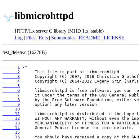
libmicrohttpd
HTTP/1.x server C library (MHD 1.x, stable)
Log
|
Files
|
Refs
|
Submodules
|
README
|
LICENSE
test_delete.c (16278B)
      1
      2
      3
      4
      5
      6
      7
      8
      9
     10
     11
     12
     13
     14
     15
     16