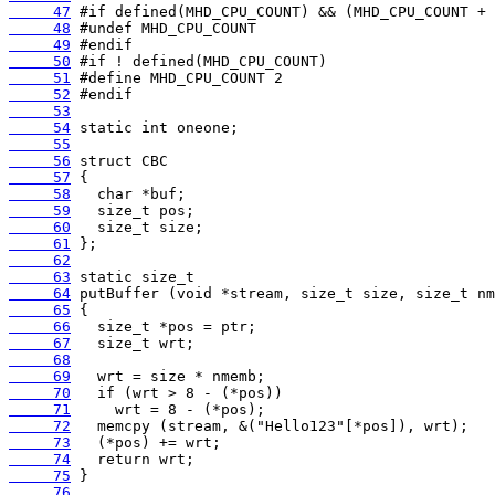
     47
     48
     49
     50
     51
     52
     53
     54
     55
     56
     57
     58
     59
     60
     61
     62
     63
     64
     65
     66
     67
     68
     69
     70
     71
     72
     73
     74
     75
     76