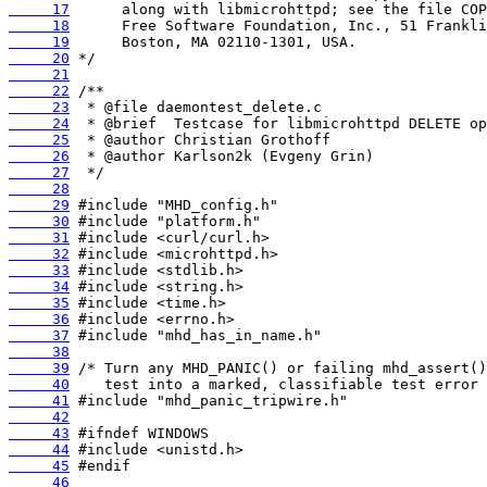
     17
     18
     19
     20
     21
     22
     23
     24
     25
     26
     27
     28
     29
     30
     31
     32
     33
     34
     35
     36
     37
     38
     39
     40
     41
     42
     43
     44
     45
     46