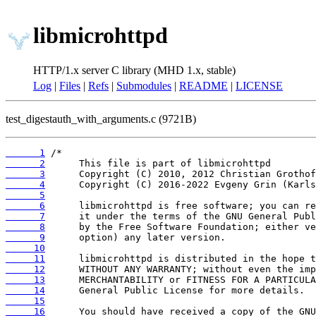
libmicrohttpd
HTTP/1.x server C library (MHD 1.x, stable)
Log
|
Files
|
Refs
|
Submodules
|
README
|
LICENSE
test_digestauth_with_arguments.c (9721B)
      1
      2
      3
      4
      5
      6
      7
      8
      9
     10
     11
     12
     13
     14
     15
     16