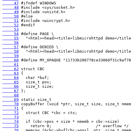
     47
     48
     49
     50
     51
     52
     53
     54
     55
     56
     57
     58
     59
     60
     61
     62
     63
     64
     65
     66
     67
     68
     69
     70
     71
     72
     73
     74
     75
     76