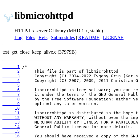
libmicrohttpd
HTTP/1.x server C library (MHD 1.x, stable)
Log
|
Files
|
Refs
|
Submodules
|
README
|
LICENSE
test_get_close_keep_alive.c (37979B)
      1
      2
      3
      4
      5
      6
      7
      8
      9
     10
     11
     12
     13
     14
     15
     16