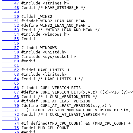
     47
     48
     49
     50
     51
     52
     53
     54
     55
     56
     57
     58
     59
     60
     61
     62
     63
     64
     65
     66
     67
     68
     69
     70
     71
     72
     73
     74
     75
     76