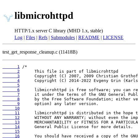
libmicrohttpd
HTTP/1.x server C library (MHD 1.x, stable)
Log
|
Files
|
Refs
|
Submodules
|
README
|
LICENSE
test_get_response_cleanup.c (11418B)
      1
      2
      3
      4
      5
      6
      7
      8
      9
     10
     11
     12
     13
     14
     15
     16