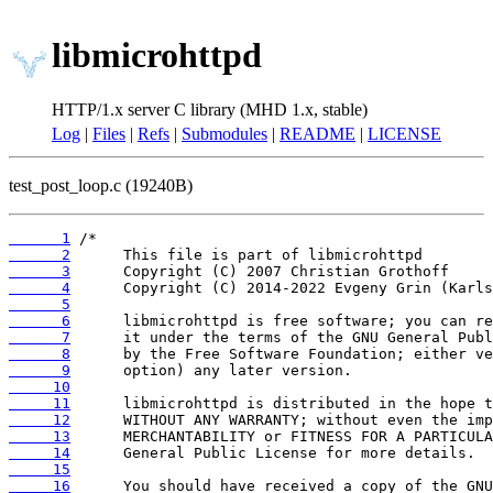
libmicrohttpd
HTTP/1.x server C library (MHD 1.x, stable)
Log
|
Files
|
Refs
|
Submodules
|
README
|
LICENSE
test_post_loop.c (19240B)
      1
      2
      3
      4
      5
      6
      7
      8
      9
     10
     11
     12
     13
     14
     15
     16