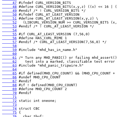
     47
     48
     49
     50
     51
     52
     53
     54
     55
     56
     57
     58
     59
     60
     61
     62
     63
     64
     65
     66
     67
     68
     69
     70
     71
     72
     73
     74
     75
     76