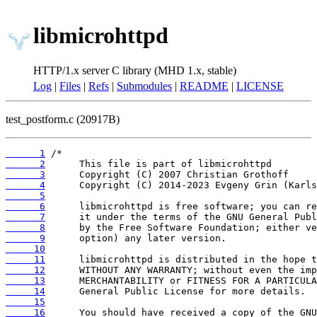
libmicrohttpd
HTTP/1.x server C library (MHD 1.x, stable)
Log
|
Files
|
Refs
|
Submodules
|
README
|
LICENSE
test_postform.c (20917B)
      1
      2
      3
      4
      5
      6
      7
      8
      9
     10
     11
     12
     13
     14
     15
     16