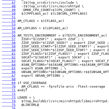
     47
     48
     49
     50
     51
     52
     53
     54
     55
     56
     57
     58
     59
     60
     61
     62
     63
     64
     65
     66
     67
     68
     69
     70
     71
     72
     73
     74
     75
     76