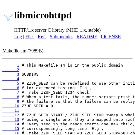
libmicrohttpd
HTTP/1.x server C library (MHD 1.x, stable)
Log
|
Files
|
Refs
|
Submodules
|
README
|
LICENSE
Makefile.am (7989B)
      1
      2
      3
      4
      5
      6
      7
      8
      9
     10
     11
     12
     13
     14
     15
     16