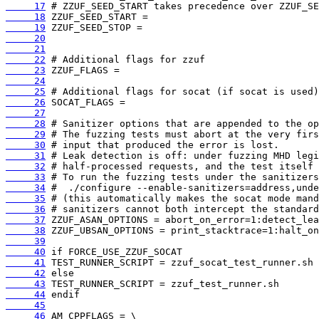
     17
     18
     19
     20
     21
     22
     23
     24
     25
     26
     27
     28
     29
     30
     31
     32
     33
     34
     35
     36
     37
     38
     39
     40
     41
     42
     43
     44
     45
     46