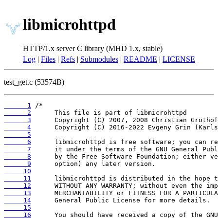
libmicrohttpd
HTTP/1.x server C library (MHD 1.x, stable)
Log
|
Files
|
Refs
|
Submodules
|
README
|
LICENSE
test_get.c (53574B)
      1
      2
      3
      4
      5
      6
      7
      8
      9
     10
     11
     12
     13
     14
     15
     16