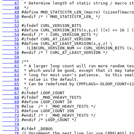
     47
     48
     49
     50
     51
     52
     53
     54
     55
     56
     57
     58
     59
     60
     61
     62
     63
     64
     65
     66
     67
     68
     69
     70
     71
     72
     73
     74
     75
     76