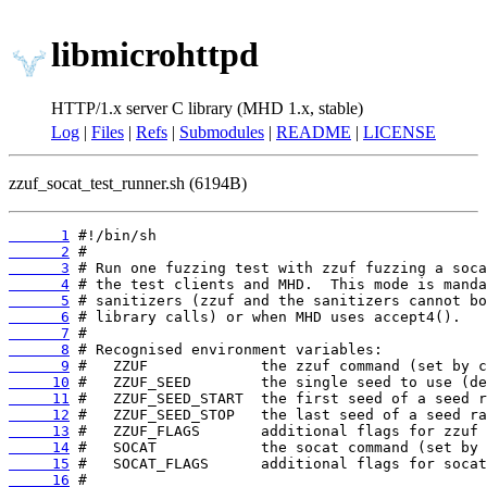
libmicrohttpd
HTTP/1.x server C library (MHD 1.x, stable)
Log
|
Files
|
Refs
|
Submodules
|
README
|
LICENSE
zzuf_socat_test_runner.sh (6194B)
      1
      2
      3
      4
      5
      6
      7
      8
      9
     10
     11
     12
     13
     14
     15
     16