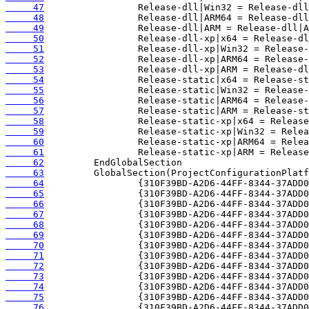
     47
     48
     49
     50
     51
     52
     53
     54
     55
     56
     57
     58
     59
     60
     61
     62
     63
     64
     65
     66
     67
     68
     69
     70
     71
     72
     73
     74
     75
     76