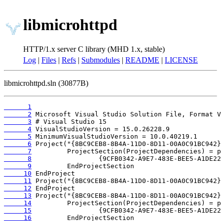
libmicrohttpd
HTTP/1.x server C library (MHD 1.x, stable)
Log
|
Files
|
Refs
|
Submodules
|
README
|
LICENSE
libmicrohttpd.sln (30877B)
      1
      2
      3
      4
      5
      6
      7
      8
      9
     10
     11
     12
     13
     14
     15
     16