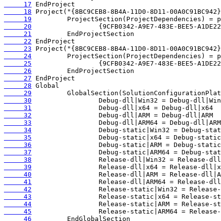
     17
     18
     19
     20
     21
     22
     23
     24
     25
     26
     27
     28
     29
     30
     31
     32
     33
     34
     35
     36
     37
     38
     39
     40
     41
     42
     43
     44
     45
     46