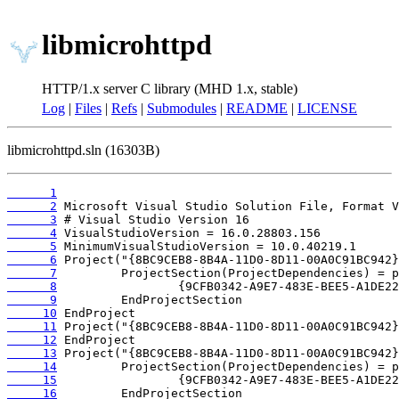
libmicrohttpd
HTTP/1.x server C library (MHD 1.x, stable)
Log
|
Files
|
Refs
|
Submodules
|
README
|
LICENSE
libmicrohttpd.sln (16303B)
      1
      2
      3
      4
      5
      6
      7
      8
      9
     10
     11
     12
     13
     14
     15
     16