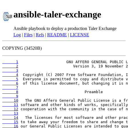
ansible-taler-exchange
Ansible playbook to deploy a production Taler Exchange
Log
|
Files
|
Refs
|
README
|
LICENSE
COPYING (34520B)
      1
      2
      3
      4
      5
      6
      7
      8
      9
     10
     11
     12
     13
     14
     15
     16