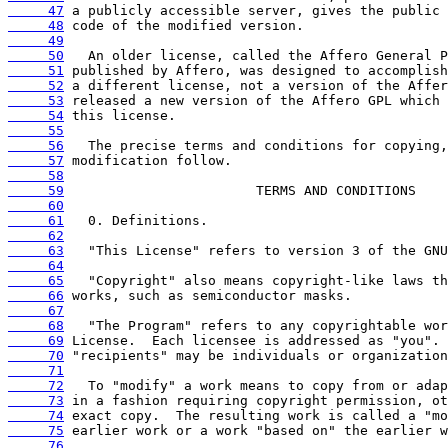
     47
     48
     49
     50
     51
     52
     53
     54
     55
     56
     57
     58
     59
     60
     61
     62
     63
     64
     65
     66
     67
     68
     69
     70
     71
     72
     73
     74
     75
     76