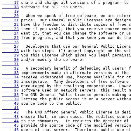
     17
     18
     19
     20
     21
     22
     23
     24
     25
     26
     27
     28
     29
     30
     31
     32
     33
     34
     35
     36
     37
     38
     39
     40
     41
     42
     43
     44
     45
     46