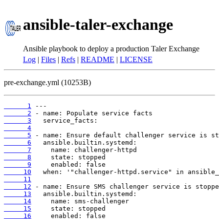
ansible-taler-exchange
Ansible playbook to deploy a production Taler Exchange
Log
|
Files
|
Refs
|
README
|
LICENSE
pre-exchange.yml (10253B)
      1
      2
      3
      4
      5
      6
      7
      8
      9
     10
     11
     12
     13
     14
     15
     16