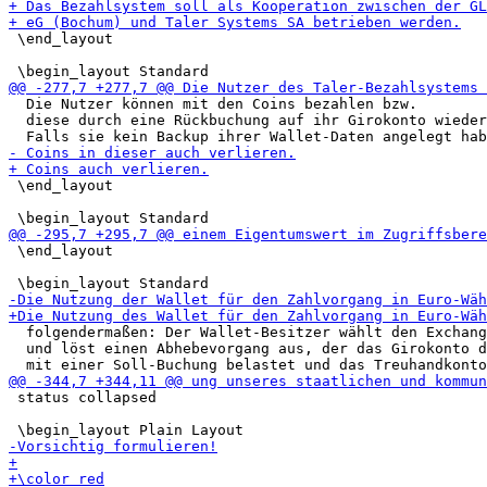
 \end_layout

  Die Nutzer können mit den Coins bezahlen bzw.

  diese durch eine Rückbuchung auf ihr Girokonto wieder
 \end_layout

 \end_layout

  folgendermaßen: Der Wallet-Besitzer wählt den Exchang
  und löst einen Abhebevorgang aus, der das Girokonto d
 status collapsed
