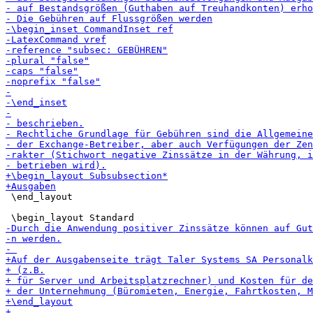
 \end_layout
