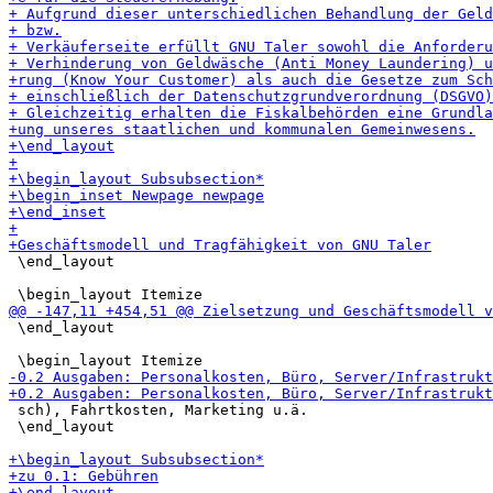
 \end_layout

 \end_layout

 sch), Fahrtkosten, Marketing u.ä.

 \end_layout
