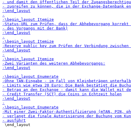
 \end_layout
