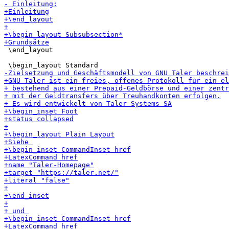
 \end_layout
