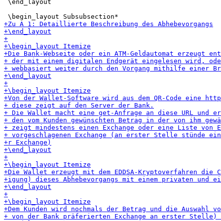
 \end_layout
