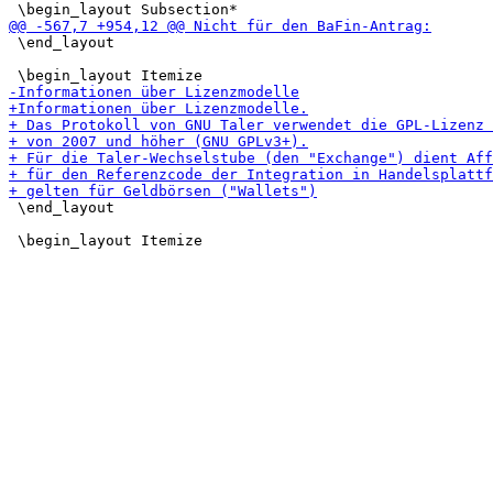
 \end_layout

 \end_layout
