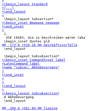
 1.

  USE CASES, die zu beschreiben wären (aka 

 \end_layout

 A Abhebevorgang

 \end_layout
