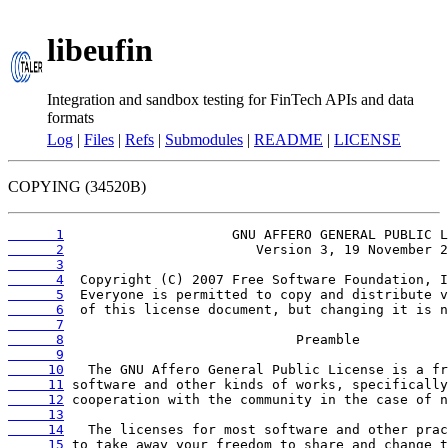
libeufin
Integration and sandbox testing for FinTech APIs and data
formats
Log
|
Files
|
Refs
|
Submodules
|
README
|
LICENSE
COPYING (34520B)
      1
      2
      3
      4
      5
      6
      7
      8
      9
     10
     11
     12
     13
     14
     15