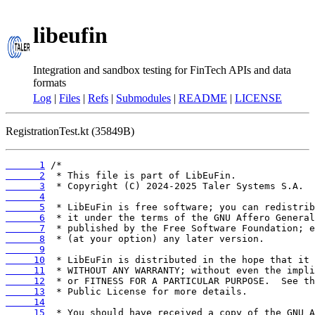
libeufin
Integration and sandbox testing for FinTech APIs and data
formats
Log
|
Files
|
Refs
|
Submodules
|
README
|
LICENSE
RegistrationTest.kt (35849B)
      1
      2
      3
      4
      5
      6
      7
      8
      9
     10
     11
     12
     13
     14
     15