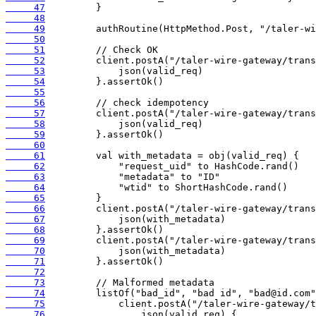
     47
     48
     49
     50
     51
     52
     53
     54
     55
     56
     57
     58
     59
     60
     61
     62
     63
     64
     65
     66
     67
     68
     69
     70
     71
     72
     73
     74
     75
     76