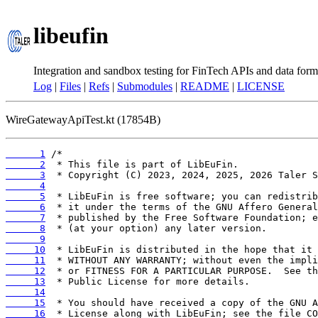
libeufin
Integration and sandbox testing for FinTech APIs and data form
Log
|
Files
|
Refs
|
Submodules
|
README
|
LICENSE
WireGatewayApiTest.kt (17854B)
      1
      2
      3
      4
      5
      6
      7
      8
      9
     10
     11
     12
     13
     14
     15
     16