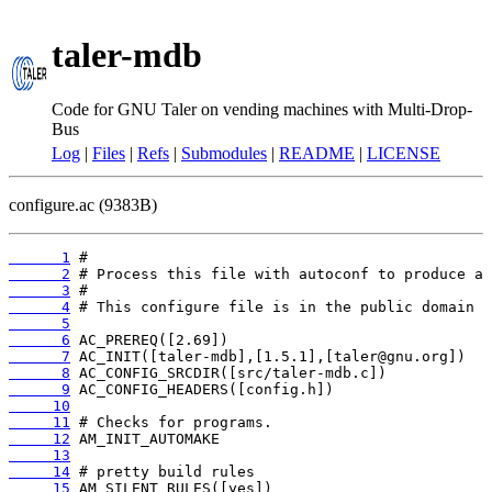
taler-mdb
Code for GNU Taler on vending machines with Multi-Drop-
Bus
Log
|
Files
|
Refs
|
Submodules
|
README
|
LICENSE
configure.ac (9383B)
      1
      2
      3
      4
      5
      6
      7
      8
      9
     10
     11
     12
     13
     14
     15