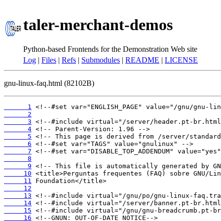
taler-merchant-demos
Python-based Frontends for the Demonstration Web site
Log
|
Files
|
Refs
|
Submodules
|
README
|
LICENSE
gnu-linux-faq.html (82102B)
      1
      2
      3
      4
      5
      6
      7
      8
      9
     10
     11
     12
     13
     14
     15
     16