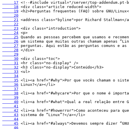
     17
     18
     19
     20
     21
     22
     23
     24
     25
     26
     27
     28
     29
     30
     31
     32
     33
     34
     35
     36
     37
     38
     39
     40
     41
     42
     43
     44
     45
     46