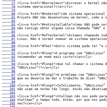
     77
     78
     79
     80
     81
     82
     83
     84
     85
     86
     87
     88
     89
     90
     91
     92
     93
     94
     95
     96
     97
     98
     99
    100
    101
    102
    103
    104
    105
    106