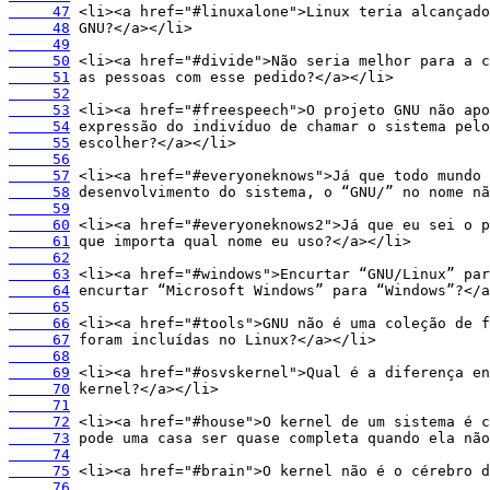
     47
     48
     49
     50
     51
     52
     53
     54
     55
     56
     57
     58
     59
     60
     61
     62
     63
     64
     65
     66
     67
     68
     69
     70
     71
     72
     73
     74
     75
     76