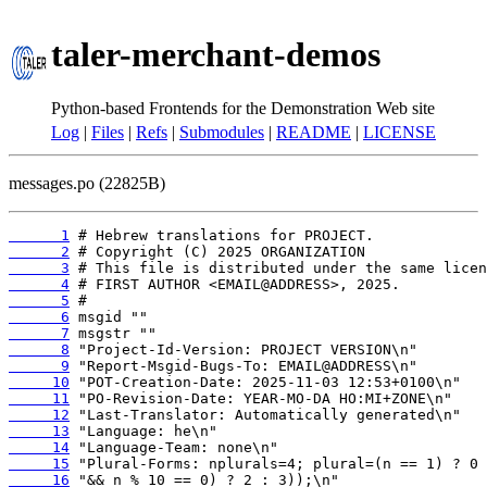
taler-merchant-demos
Python-based Frontends for the Demonstration Web site
Log
|
Files
|
Refs
|
Submodules
|
README
|
LICENSE
messages.po (22825B)
      1
      2
      3
      4
      5
      6
      7
      8
      9
     10
     11
     12
     13
     14
     15
     16