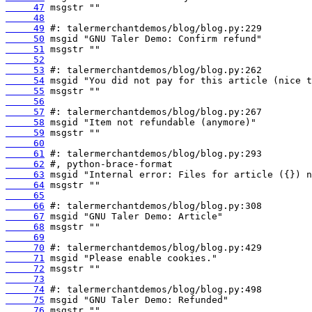
     47
     48
     49
     50
     51
     52
     53
     54
     55
     56
     57
     58
     59
     60
     61
     62
     63
     64
     65
     66
     67
     68
     69
     70
     71
     72
     73
     74
     75
     76