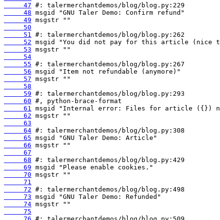
     47
     48
     49
     50
     51
     52
     53
     54
     55
     56
     57
     58
     59
     60
     61
     62
     63
     64
     65
     66
     67
     68
     69
     70
     71
     72
     73
     74
     75
     76