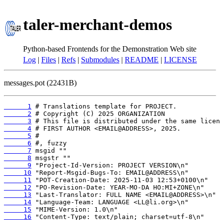
taler-merchant-demos
Python-based Frontends for the Demonstration Web site
Log
|
Files
|
Refs
|
Submodules
|
README
|
LICENSE
messages.pot (22431B)
      1
      2
      3
      4
      5
      6
      7
      8
      9
     10
     11
     12
     13
     14
     15
     16