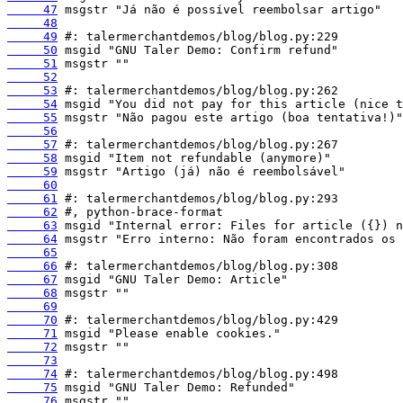
     47
     48
     49
     50
     51
     52
     53
     54
     55
     56
     57
     58
     59
     60
     61
     62
     63
     64
     65
     66
     67
     68
     69
     70
     71
     72
     73
     74
     75
     76