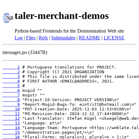
taler-merchant-demos
Python-based Frontends for the Demonstration Web site
Log
|
Files
|
Refs
|
Submodules
|
README
|
LICENSE
messages.po (33447B)
      1
      2
      3
      4
      5
      6
      7
      8
      9
     10
     11
     12
     13
     14
     15
     16