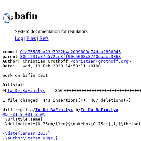
bafin
System documentation for regulators
Log
|
Files
|
Refs
commit
0fd75585ca23e7922b4c2099809e74dca2896045
parent
30c1231e375572cc3ff90c5008c8740daaec3863
Author:
 Christian Grothoff <
christian@grothoff.org
Date:
   Wed, 19 Feb 2020 14:50:11 +0100

work on bafin text

Diffstat:
M
To_Do_BaFin.lyx
 | 
850
++++++++++++++++++++++++++++++
diff --git a/
To_Do_BaFin.lyx
 b/
To_Do_BaFin.lyx
 \urlstyle{same}

 \deffootnote{0.75cm}{1em}{\makebox[0.75cm][l]{\thefoot