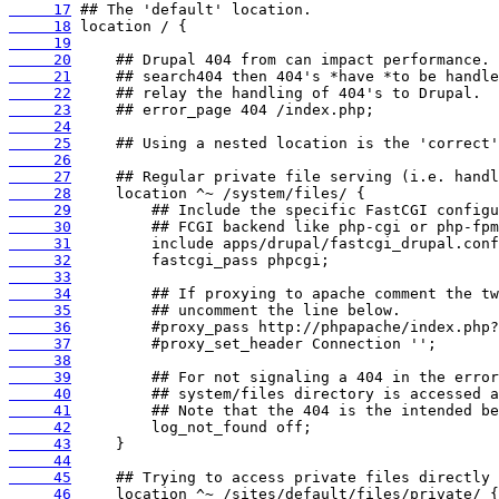
     17
     18
     19
     20
     21
     22
     23
     24
     25
     26
     27
     28
     29
     30
     31
     32
     33
     34
     35
     36
     37
     38
     39
     40
     41
     42
     43
     44
     45
     46