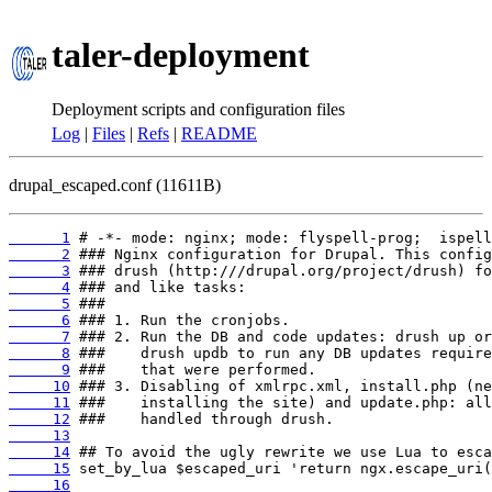
taler-deployment
Deployment scripts and configuration files
Log
|
Files
|
Refs
|
README
drupal_escaped.conf (11611B)
      1
      2
      3
      4
      5
      6
      7
      8
      9
     10
     11
     12
     13
     14
     15
     16