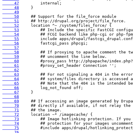
     47
     48
     49
     50
     51
     52
     53
     54
     55
     56
     57
     58
     59
     60
     61
     62
     63
     64
     65
     66
     67
     68
     69
     70
     71
     72
     73
     74
     75
     76