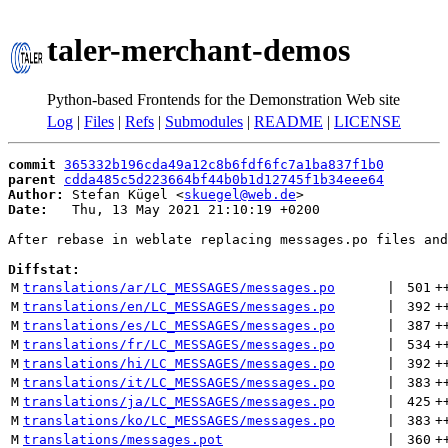
taler-merchant-demos
Python-based Frontends for the Demonstration Web site
Log
|
Files
|
Refs
|
Submodules
|
README
|
LICENSE
commit
365332b196cda49a12c8b6fdf6fc7a1ba837f1b0
parent
cdda485c5d223664bf44b0b1d12745f1b34eee64
Author:
 Stefan Kügel <
skuegel@web.de
Date:
   Thu, 13 May 2021 21:10:19 +0200

After rebase in weblate replacing messages.po files and
Diffstat:
M
translations/ar/LC_MESSAGES/messages.po
 | 
501
+
M
translations/en/LC_MESSAGES/messages.po
 | 
392
+
M
translations/es/LC_MESSAGES/messages.po
 | 
387
+
M
translations/fr/LC_MESSAGES/messages.po
 | 
534
+
M
translations/hi/LC_MESSAGES/messages.po
 | 
392
+
M
translations/it/LC_MESSAGES/messages.po
 | 
383
+
M
translations/ja/LC_MESSAGES/messages.po
 | 
425
+
M
translations/ko/LC_MESSAGES/messages.po
 | 
383
+
M
translations/messages.pot
 | 
360
+