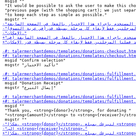
 msgid ""

 "It would be possible to ask the user to make this cho
 "previous page (with the shopping cart); we just separ
 "to keep each step as simple as possible."

 msgid "Confirm selection"

 msgstr "تأكيد الاختيار"

 msgid "Donation Receipt"

 msgstr "إيصال التبرع"

 msgid ""

 "Thank you, <strong>{donor}</strong>, for donating "

 "<strong>{amount}</strong> to <strong>{receiver}</stro