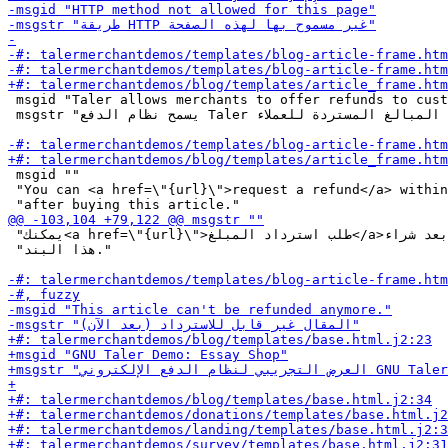
 msgid "Taler allows merchants to offer refunds to cust
 msgstr "يسمح نظام الدفع Taler للتجار بمنح المبالغ المستردة للعملاء."

 msgid ""

 "You can <a href=\"{url}\">request a refund</a> within
 "يمكنك<a href=\"{url}\">طلب استرداد المبلغ</a>خلال الساعة الأولى بعد شراء "

 "هذا البند."
