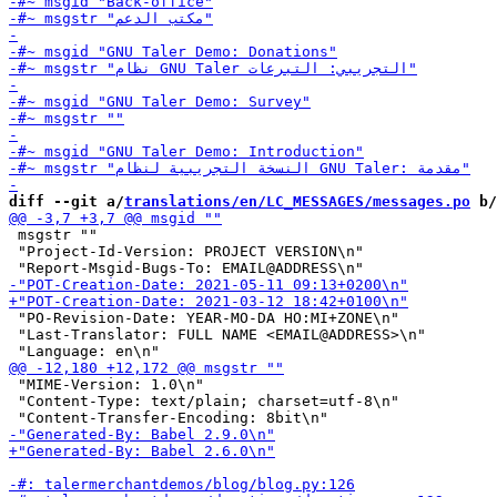
diff --git a/
translations/en/LC_MESSAGES/messages.po
 b/
 msgstr ""

 "Project-Id-Version: PROJECT VERSION\n"

 "PO-Revision-Date: YEAR-MO-DA HO:MI+ZONE\n"

 "Last-Translator: FULL NAME <EMAIL@ADDRESS>\n"

 "MIME-Version: 1.0\n"

 "Content-Type: text/plain; charset=utf-8\n"
