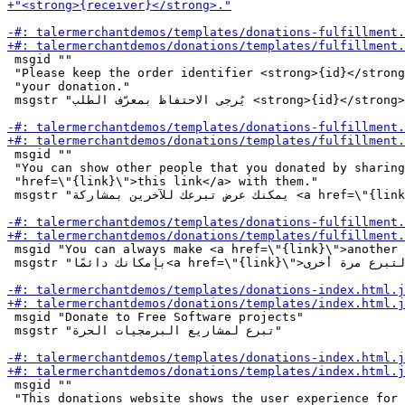
 msgid ""

 "Please keep the order identifier <strong>{id}</strong
 "your donation."

 msgstr "يُرجى الاحتفاظ بمعرّف الطلب <strong>{id}</strong> كإيصال لتبرعك."

 msgid ""

 "You can show other people that you donated by sharing
 "href=\"{link}\">this link</a> with them."

 msgstr "يمكنك عرض تبرعك للآخرين بمشاركة <a href=\"{link}\">هذا الرابط</a> معهم."

 msgid "You can always make <a href=\"{link}\">another 
 msgstr "بإمكانك دائمًا<a href=\"{link}\">التبرع مرة أخرى</a>."

 msgid "Donate to Free Software projects"

 msgstr "تبرع لمشاريع البرمجيات الحرة"

 msgid ""

 "This donations website shows the user experience for 