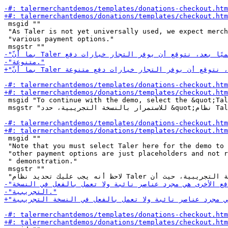
 msgid ""

 "As Taler is not yet universally used, we expect merch
 "various payment options."

 msgid "To continue with the demo, select the &quot;Tal
 msgstr "للاستمرار بالنسخة التجريبية، حدد &quot;نظام Taler&quot;خيار الدفع."

 msgid ""

 "Note that you must select Taler here for the demo to 
 "other payment options are just placeholders and not r
 " demonstration."

 msgstr ""
