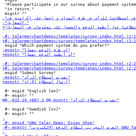
 "Please participate in our survey about payment system
 "in return."

 #~ msgid "English [en]"

 #~ msgid "Swedish [sv]"
