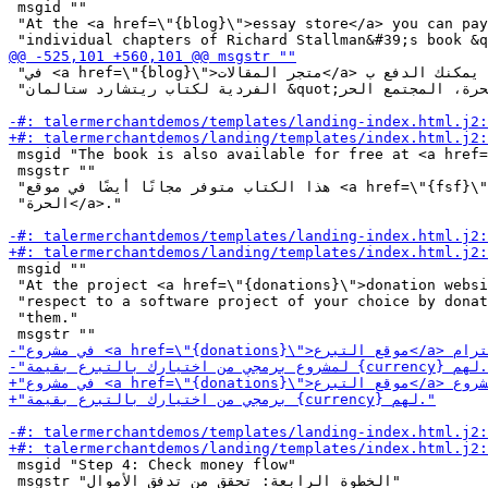
 msgid ""

 "At the <a href=\"{blog}\">essay store</a> you can pay
 "في <a href=\"{blog}\">متجر المقالات</a> يمكنك الدفع ب {currency} للفصول "

 "الفردية لكتاب ريتشارد ستالمان &quot;البرمجيات الحرة، المجتمع الحر&quot;."

 msgid "The book is also available for free at <a href=
 msgstr ""

 "هذا الكتاب متوفر مجانًا أيضًا في موقع <a href=\"{fsf}\">مؤسسة البرمجيات "

 "الحرة</a>."

 msgid ""

 "At the project <a href=\"{donations}\">donation websi
 "respect to a software project of your choice by donat
 "them."

 msgid "Step 4: Check money flow"

 msgstr "الخطوة الرابعة: تحقق من تدفق الأموال"
