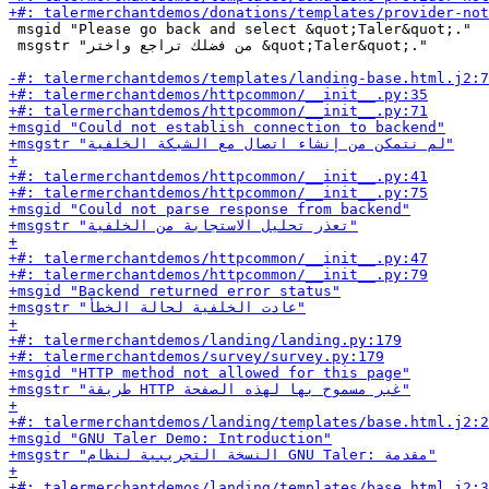
 msgid "Please go back and select &quot;Taler&quot;."

 msgstr "من فضلك تراجع واختر &quot;Taler&quot;."
