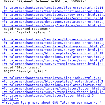
 msgstr "رمز الحالة للمبالغ المستردة {code}."

 msgid "Backend response:"

 msgstr "استجابة الخلفية:"

 msgid "Stack trace:"

 msgstr "إشارة تراكمية:"
