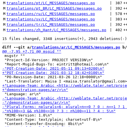
M
translations/pt/LC_MESSAGES/messages.po
 | 
387
+
M
translations/pt_BR/LC_MESSAGES/messages.po
 | 
392
+
M
translations/ru/LC_MESSAGES/messages.po
 | 
578
+
M
translations/sv/LC_MESSAGES/messages.po
 | 
383
+
M
translations/tr/LC_MESSAGES/messages.po
 | 
392
+
M
translations/zh_Hant/LC_MESSAGES/messages.po
 | 
402
+
diff --git a/
translations/ar/LC_MESSAGES/messages.po
 b/
 msgstr ""

 "Project-Id-Version: PROJECT VERSION\n"

 "PO-Revision-Date: 2021-03-26 12:18+0000\n"

 "MIME-Version: 1.0\n"

 "Content-Type: text/plain; charset=utf-8\n"
