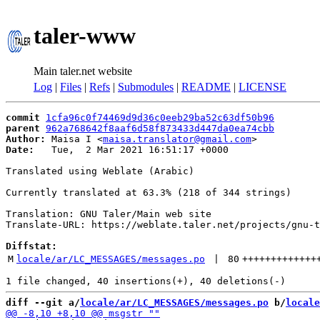
taler-www
Main taler.net website
Log
|
Files
|
Refs
|
Submodules
|
README
|
LICENSE
commit
1cfa96c0f74469d9d36c0eeb29ba52c63df50b96
parent
962a768642f8aaf6d58f873433d447da0ea74cbb
Author:
 Maisa I <
maisa.translator@gmail.com
Date:
   Tue,  2 Mar 2021 16:51:17 +0000

Translated using Weblate (Arabic)

Currently translated at 63.3% (218 of 344 strings)

Translation: GNU Taler/Main web site

Translate-URL: https://weblate.taler.net/projects/gnu-t
Diffstat:
M
locale/ar/LC_MESSAGES/messages.po
 | 
80
+++++++++++++
diff --git a/
locale/ar/LC_MESSAGES/messages.po
 b/
locale