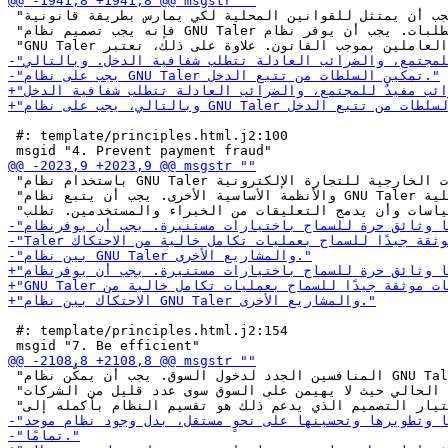
 "نظرًا لأن نظام الدفع يجب أن يمتثل للقوانين المحلية لكي يمارس بطريقة قانونية، "

 "فإنه يجب تصميم نظام GNU Taler بحيث يتوافق مع هذه المتطلبات. يجب أن يوفر نظام "

 #: template/principles.html.j2:100

 "باستخدام نظام GNU Taler ومطوري تطبيقات الجهات الخارجية للتجارة الإلكترونية "

 "والأنظمة الأساسية الأخرى. يجب أن يتبع نظام GNU Taler إرشادات قابلية "

 #: template/principles.html.j2:154

 "المنافسين الجدد لدخول السوق. يجب أن يمكّن نظام GNU Taler مجموعة متنوعة من "

 "العوامل، ويفكك النظام الحالي حيث لا يهيمن على السوق سوى عدد قليل من الشركات "
