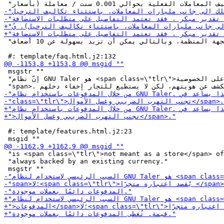
 "والنسخ الاحتياطي من الجهة المنظمة، وبالتالي يمكن أن تزيد بسهولة عن 10 أضعاف."

 msgstr ""

 "إنّ نظام GNU Taler هو <span class=\"tlr\">نظام مدفوعات يحافظ على الخصوصية</"

 #: template/features.html.j2:23

 "is <span class=\"tlr\">not meant as a store</span> of
 "always backed by an existing currency."
