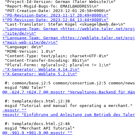
 "Project-Id-Version: German (Taler Website)\n"

 "Report-Msgid-Bugs-To: EMAIL@ADDRESS\n"

 "Language: de\n"

 "MIME-Version: 1.0\n"

 "Content-Type: text/plain; charset=UTF-8\n"

 "Content-Transfer-Encoding: 8bit\n"

 #: common/base.j2:5 common/consortium.j2:5 common/news
 #: template/docs.html.j2:38

 #: template/docs.html.j2:46
