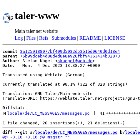
taler-www
Main taler.net website
Log
|
Files
|
Refs
|
Submodules
|
README
|
LICENSE
commit
3a1259188077bf409d5032d53b1bd0640d0d18e4
parent
76b99dceb4d88d4d8e8e926fbf94363434b32873
Author:
 Stefan Kügel <
skuegel@web.de
Date:
   Mon,  4 Dec 2023 13:38:27 +0000

Translated using Weblate (German)

Currently translated at 98.1% (322 of 328 strings)

Translation: GNU Taler/Main web site

Translate-URL: https://weblate.taler.net/projects/gnu-t
Diffstat:
M
locale/de/LC_MESSAGES/messages.po
 | 
41
+++++++++++++
diff --git a/
locale/de/LC_MESSAGES/messages.po
 b/
locale