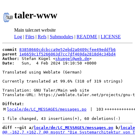
taler-www
Main taler.net website
Log
|
Files
|
Refs
|
Submodules
|
README
|
LICENSE
commit
83858660cdcbcca9e52ebd2a0409cfee49eddfb6
parent
1e6659c1f5266063d7cc7df469da2818d4c34bd4
Author:
 Stefan Kügel <
skuegel@web.de
Date:
   Sun,  4 Feb 2024 19:10:50 +0000

Translated using Weblate (German)

Currently translated at 99.6% (318 of 319 strings)

Translation: GNU Taler/Main web site

Translate-URL: https://weblate.taler.net/projects/gnu-t
Diffstat:
M
locale/de/LC_MESSAGES/messages.po
 | 
103
++++++++++++
diff --git a/
locale/de/LC_MESSAGES/messages.po
 b/
locale