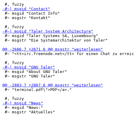
 #~ msgid "Contact Info"

 #~ msgstr "Kontakt"

 #~ msgid "Taler Systems SA, Luxembourg"

 #~ msgstr "Die Systemarchitektur von Taler"

 #~ "<tt>irc.freenode.net</tt> für einen Chat zu erreic
 #~ msgid "About GNU Taler"

 #~ msgstr "GNU Taler"

 #~ "terminal.pdf\">PDF</a>."

 #~ msgid "News:"

 #~ msgstr "Aktuelles"
