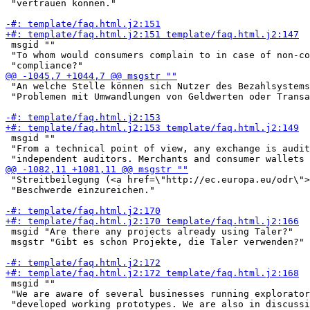
 "vertrauen können."

 msgid ""

 "To whom would consumers complain to in case of non-co
 "An welche Stelle können sich Nutzer des Bezahlsystems
 "Problemen mit Umwandlungen von Geldwerten oder Transa
 msgid ""

 "From a technical point of view, any exchange is audit
 "Streitbeilegung (<a href=\"http://ec.europa.eu/odr\">
 "Beschwerde einzureichen."

 msgid "Are there any projects already using Taler?"

 msgstr "Gibt es schon Projekte, die Taler verwenden?"

 msgid ""

 "We are aware of several businesses running explorator