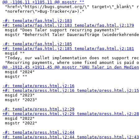
 "href=\"https://bugs.gnunet.org/\" target=\"_blank\" r
 "noreferrer\">Bug-Tracker</a>)."

 msgid "Does Taler support recurring payments?"

 msgstr "Beherrscht Taler Daueraufträge (wiederkehrende
 msgid ""

 "Today, our wallet implementation does not support rec
 msgid "2024"

 msgstr ""

 msgid "2023"

 msgstr "2023"

 msgid "2022"

 msgstr "2022"
