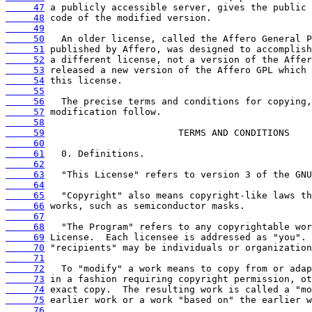
     47
     48
     49
     50
     51
     52
     53
     54
     55
     56
     57
     58
     59
     60
     61
     62
     63
     64
     65
     66
     67
     68
     69
     70
     71
     72
     73
     74
     75
     76