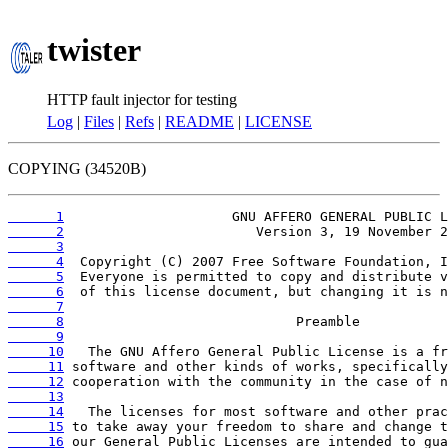
twister
HTTP fault injector for testing
Log
|
Files
|
Refs
|
README
|
LICENSE
COPYING (34520B)
      1
      2
      3
      4
      5
      6
      7
      8
      9
     10
     11
     12
     13
     14
     15
     16