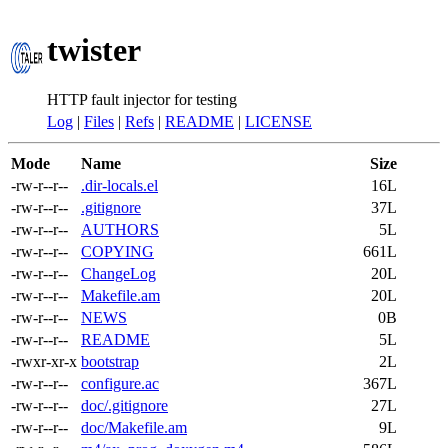
twister
HTTP fault injector for testing
Log
|
Files
|
Refs
|
README
|
LICENSE
Mode
Name
Size
-rw-r--r--
.dir-locals.el
16L
-rw-r--r--
.gitignore
37L
-rw-r--r--
AUTHORS
5L
-rw-r--r--
COPYING
661L
-rw-r--r--
ChangeLog
20L
-rw-r--r--
Makefile.am
20L
-rw-r--r--
NEWS
0B
-rw-r--r--
README
5L
-rwxr-xr-x
bootstrap
2L
-rw-r--r--
configure.ac
367L
-rw-r--r--
doc/.gitignore
27L
-rw-r--r--
doc/Makefile.am
9L