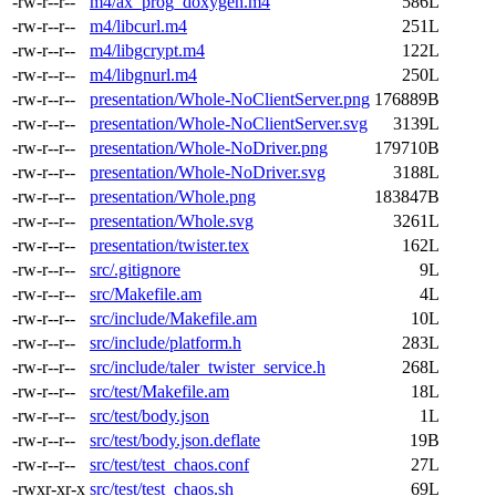
-rw-r--r--
m4/ax_prog_doxygen.m4
586L
-rw-r--r--
m4/libcurl.m4
251L
-rw-r--r--
m4/libgcrypt.m4
122L
-rw-r--r--
m4/libgnurl.m4
250L
-rw-r--r--
presentation/Whole-NoClientServer.png
176889B
-rw-r--r--
presentation/Whole-NoClientServer.svg
3139L
-rw-r--r--
presentation/Whole-NoDriver.png
179710B
-rw-r--r--
presentation/Whole-NoDriver.svg
3188L
-rw-r--r--
presentation/Whole.png
183847B
-rw-r--r--
presentation/Whole.svg
3261L
-rw-r--r--
presentation/twister.tex
162L
-rw-r--r--
src/.gitignore
9L
-rw-r--r--
src/Makefile.am
4L
-rw-r--r--
src/include/Makefile.am
10L
-rw-r--r--
src/include/platform.h
283L
-rw-r--r--
src/include/taler_twister_service.h
268L
-rw-r--r--
src/test/Makefile.am
18L
-rw-r--r--
src/test/body.json
1L
-rw-r--r--
src/test/body.json.deflate
19B
-rw-r--r--
src/test/test_chaos.conf
27L
-rwxr-xr-x
src/test/test_chaos.sh
69L