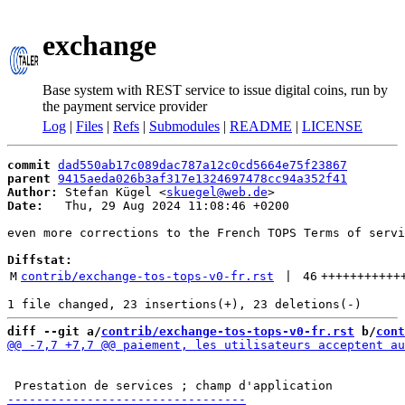
exchange
Base system with REST service to issue digital coins, run by
the payment service provider
Log
|
Files
|
Refs
|
Submodules
|
README
|
LICENSE
commit
dad550ab17c089dac787a12c0cd5664e75f23867
parent
9415aeda026b3af317e1324697478cc94a352f41
Author:
 Stefan Kügel <
skuegel@web.de
Date:
   Thu, 29 Aug 2024 11:08:46 +0200

even more corrections to the French TOPS Terms of servi
Diffstat:
M
contrib/exchange-tos-tops-v0-fr.rst
 | 
46
+++++++++++
diff --git a/
contrib/exchange-tos-tops-v0-fr.rst
 b/
cont