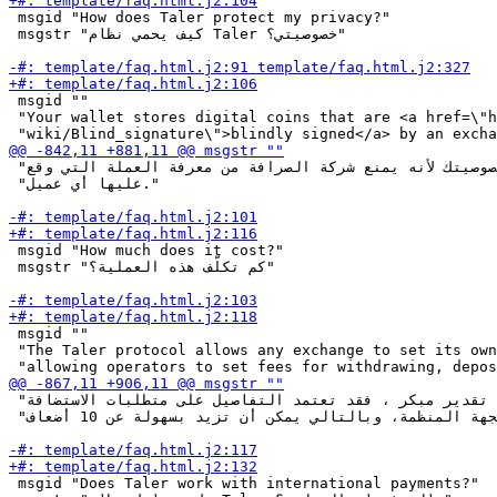
 msgid "How does Taler protect my privacy?"

 msgstr "كيف يحمي نظام Taler خصوصيتي؟"

 msgid ""

 "Your wallet stores digital coins that are <a href=\"h
 "التوقيع المستتر خصوصيتك لأنه يمنع شركة الصرافة من معرفة العملة التي وقع "

 "عليها أي عميل."

 msgid "How much does it cost?"

 msgstr "كم تكلّف هذه العملية؟"

 msgid ""

 "The Taler protocol allows any exchange to set its own
 "يُرجى ملاحظة أنّ هذا تقدير مبكر ، فقد تعتمد التفاصيل على متطلبات الاستضافة "

 "والنسخ الاحتياطي من الجهة المنظمة، وبالتالي يمكن أن تزيد بسهولة عن 10 أضعاف."

 msgid "Does Taler work with international payments?"
