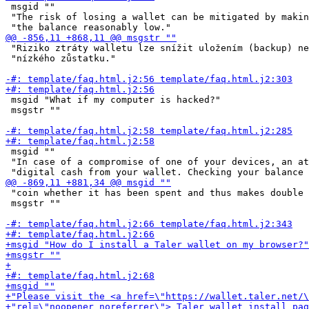
 msgid ""

 "The risk of losing a wallet can be mitigated by makin
 "Riziko ztráty walletu lze snížit uložením (backup) ne
 "nízkého zůstatku."

 msgid "What if my computer is hacked?"

 msgstr ""

 msgid ""

 "In case of a compromise of one of your devices, an at
 "coin whether it has been spent and thus makes double 
 msgstr ""
