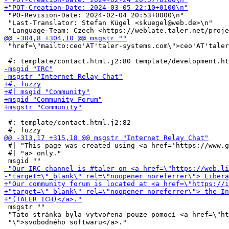
 "PO-Revision-Date: 2024-02-04 20:53+0000\n"

 "Last-Translator: Stefan Kügel <skuegel@web.de>\n"

 "href=\"mailto:ceo'AT'taler-systems.com\">ceo'AT'taler
 #: template/contact.html.j2:82

 #| "This page was created using <a href='https://www.g
 #| "a> only."

 msgstr ""

 "Tato stránka byla vytvořena pouze pomocí <a href=\"ht
 "\">svobodného softwaru</a>."
