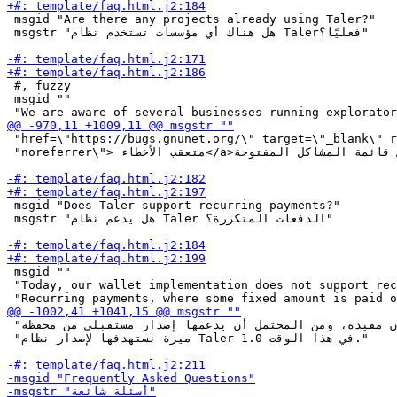
 msgid "Are there any projects already using Taler?"

 msgstr "هل هناك أي مؤسسات تستخدم نظام Talerفعليًا؟"

 #, fuzzy

 msgid ""

 "href=\"https://bugs.gnunet.org/\" target=\"_blank\" r
 "noreferrer\"> متعقب الأخطاء</a>للحصول على قائمة المشاكل المفتوحة)."

 msgid "Does Taler support recurring payments?"

 msgstr "هل يدعم نظام Taler الدفعات المتكررة؟"

 msgid ""

 "Today, our wallet implementation does not support rec
 "تكون مفيدة، ومن المحتمل أن يدعمها إصدار مستقبلي من محفظة Taler. لكن هذه ليست "

 "ميزة نستهدفها لإصدار نظام Taler 1.0 في هذا الوقت."
