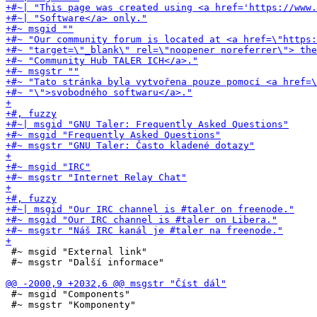
 #~ msgid "External link"

 #~ msgstr "Další informace"

 #~ msgid "Components"

 #~ msgstr "Komponenty"
