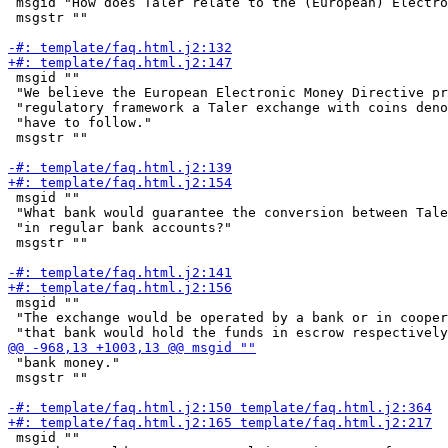
 msgid "How does Taler relate to the (European) Electro
 msgstr ""

 msgid ""

 "We believe the European Electronic Money Directive pr
 "regulatory framework a Taler exchange with coins deno
 "have to follow."

 msgstr ""

 msgid ""

 "What bank would guarantee the conversion between Tale
 "in regular bank accounts?"

 msgstr ""

 msgid ""

 "The exchange would be operated by a bank or in cooper
 "bank money."

 msgstr ""

 msgid ""
