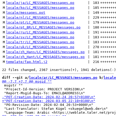
M
locale/ja/LC_MESSAGES/messages.po
 | 
183
+++++++
M
locale/ko/LC_MESSAGES/messages.po
 | 
185
+++++++
M
locale/messages.pot
 | 
149
+++++++
M
locale/nl/LC_MESSAGES/messages.po
 | 
229
+++++++
M
locale/pt/LC_MESSAGES/messages.po
 | 
179
+++++++
M
locale/pt_BR/LC_MESSAGES/messages.po
 | 
180
+++++++
M
locale/ru/LC_MESSAGES/messages.po
 | 
191
+++++++
M
locale/sv/LC_MESSAGES/messages.po
 | 
183
+++++++
M
locale/tr/LC_MESSAGES/messages.po
 | 
183
+++++++
M
locale/uk/LC_MESSAGES/messages.po
 | 
270
+++++++
M
locale/zh_Hans/LC_MESSAGES/messages.po
 | 
181
+++++++
M
locale/zh_Hant/LC_MESSAGES/messages.po
 | 
181
+++++++
M
template/faq.html.j2
 | 
216
+++++++
diff --git a/
locale/ar/LC_MESSAGES/messages.po
 b/
locale
 msgstr ""

 "Project-Id-Version: PROJECT VERSION\n"

 "PO-Revision-Date: 2024-02-04 20:53+0000\n"

 "Last-Translator: Stefan Kügel <skuegel@web.de>\n"
