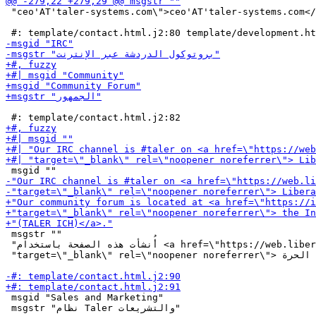
 "ceo'AT'taler-systems.com\">ceo'AT'taler-systems.com</
 msgstr ""

 "أُنشأت هذه الصفحة باستخدام <a href=\"https://web.libera.chat/\" "

 "target=\"_blank\" rel=\"noopener noreferrer\"> البرمجيات الحرة </a> فقط."

 msgid "Sales and Marketing"

 msgstr "نظام Taler والتشريعات"
