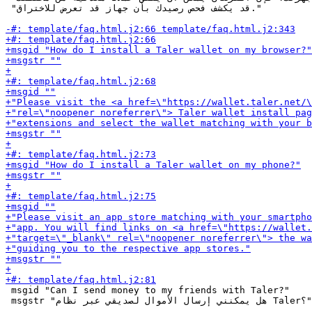
 "قد يكشف فحص رصيدك بأن جهاز قد تعرض للاختراق."

 msgid "Can I send money to my friends with Taler?"

 msgstr "هل يمكنني إرسال الأموال لصديقي عبر نظام Taler؟"
