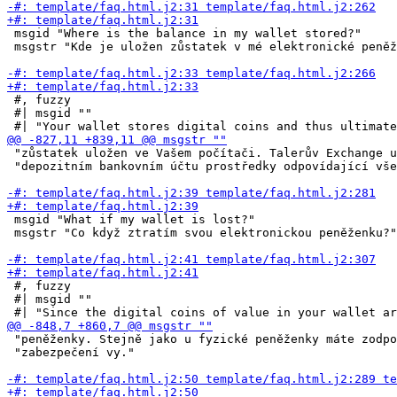
 msgid "Where is the balance in my wallet stored?"

 msgstr "Kde je uložen zůstatek v mé elektronické peněž
 #, fuzzy

 #| msgid ""

 "zůstatek uložen ve Vašem počítači. Talerův Exchange u
 "depozitním bankovním účtu prostředky odpovídající vše
 msgid "What if my wallet is lost?"

 msgstr "Co když ztratím svou elektronickou peněženku?"

 #, fuzzy

 #| msgid ""

 "peněženky. Stejně jako u fyzické peněženky máte zodpo
 "zabezpečení vy."
