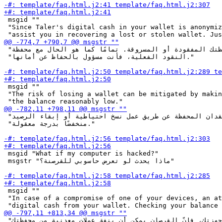
 msgid ""

 "Since Taler's digital cash in your wallet is anonymiz
 "مساعدتك في استعادة محفظتك المفقودة أو المسروقة. تمامًا كما هو الحال مع محفظة "

 "النقود الفعلية، فأنت مسؤول بالحفاظ عن أمانها."

 msgid ""

 "The risk of losing a wallet can be mitigated by makin
 "يمكن التخفيف من مخاطر فقدان المحفظة عن طريق عمل نسخ احتياطية أو إبقاء الرصيد "

 "منخفضًا بدرجة معقولة."

 msgid "What if my computer is hacked?"

 msgstr "ماذا يحدث لو تعرض حاسوبي للقرصنة؟"

 msgid ""

 "In case of a compromise of one of your devices, an at
 "في حالة اختراق أحد أجهزتك، فإنّ القرصان يمكن أن ينفق عملات معدنية من محفظتك. "
