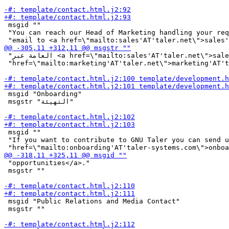
 msgid ""

 "You can reach our Head of Marketing handling your req
 "العامة عبر <a href=\"mailto:sales'AT'taler.net\">sales'AT'taler.net</a> / <a "

 "href=\"mailto:marketing'AT'taler.net\">marketing'AT't
 msgid "Onboarding"

 msgstr "التهيئة"

 msgid ""

 "If you want to contribute to GNU Taler you can send u
 "opportunities</a>."

 msgstr ""

 msgid "Public Relations and Media Contact"

 msgstr ""
