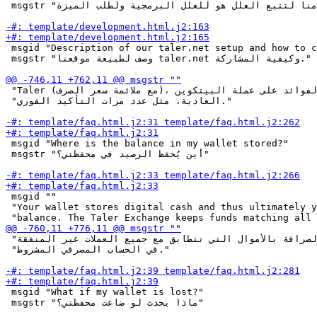
 msgstr "إنّ نظامنا لتتبع العلل هو للعلل البرمجية ولطلب الميزة."

 msgid "Description of our taler.net setup and how to c
 msgstr "وصف لطبيعة موقعنا taler.net وكيفية المشاركة."

 "Taler (مع ملائمة سعر الصرف)، مما سيعطي بعض الفوائد على عملة البيتكوين "

 "العادية، مثل عدد مرات التأكيد الفوري."

 msgid "Where is the balance in my wallet stored?"

 msgstr "أين يُحفظ الرصيد في محفظتي؟"

 msgid ""

 "Your wallet stores digital cash and thus ultimately y
 "النهاية. يحتفظ مكتب الصرافة بالأموال التي تتطابق مع جميع العملات غير المنفقة "

 "في الحساب المصرفي المشروط."

 msgid "What if my wallet is lost?"

 msgstr "ماذا يحدث لو ضاعت محفظتي؟"
