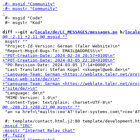
 #~ msgid "Code"

 #~ msgstr "Kód"

diff --git a/
locale/de/LC_MESSAGES/messages.po
 b/
locale
 msgstr ""

 "Project-Id-Version: German (Taler Website)\n"

 "PO-Revision-Date: 2024-03-05 17:14+0000\n"

 "Language: de\n"

 "MIME-Version: 1.0\n"

 "an <a href=\"mailto:ceo'AT'taler-systems.com\">ceo'AT