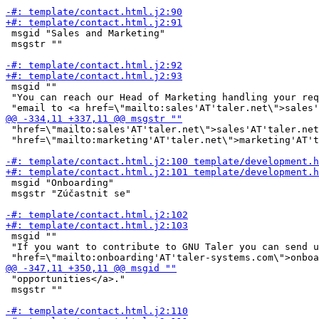
 msgid "Sales and Marketing"

 msgstr ""

 msgid ""

 "You can reach our Head of Marketing handling your req
 "href=\"mailto:sales'AT'taler.net\">sales'AT'taler.net
 "href=\"mailto:marketing'AT'taler.net\">marketing'AT't
 msgid "Onboarding"

 msgstr "Zúčastnit se"

 msgid ""

 "If you want to contribute to GNU Taler you can send u
 "opportunities</a>."

 msgstr ""
