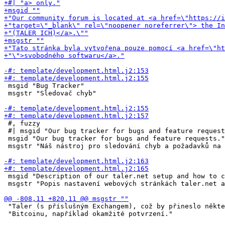
 msgid "Bug Tracker"

 msgstr "Sledovač chyb"

 #, fuzzy

 #| msgid "Our bug tracker for bugs and feature request
 msgid "Our bug tracker for bugs and feature requests."

 msgstr "Náš nástroj pro sledování chyb a požadavků na 
 msgid "Description of our taler.net setup and how to c
 msgstr "Popis nastavení webových stránkách taler.net a
 "Taler (s příslušným Exchangem), což by přineslo někte
 "Bitcoinu, například okamžité potvrzení."
