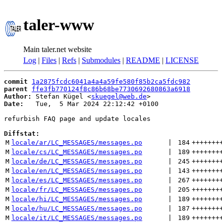
taler-www
Main taler.net website
Log
|
Files
|
Refs
|
Submodules
|
README
|
LICENSE
commit
1a2875fcdc6041a4a4a59fe580f85b2ca5fdc982
parent
ffe3fb770124f8c86b68be7730692680863a6918
Author:
 Stefan Kügel <
skuegel@web.de
Date:
   Tue,  5 Mar 2024 22:12:42 +0100

refurbish FAQ page and update locales

Diffstat:
M
locale/ar/LC_MESSAGES/messages.po
 | 
184
+++++++
M
locale/cs/LC_MESSAGES/messages.po
 | 
189
+++++++
M
locale/de/LC_MESSAGES/messages.po
 | 
245
+++++++
M
locale/en/LC_MESSAGES/messages.po
 | 
143
+++++++
M
locale/es/LC_MESSAGES/messages.po
 | 
267
+++++++
M
locale/fr/LC_MESSAGES/messages.po
 | 
205
+++++++
M
locale/hi/LC_MESSAGES/messages.po
 | 
189
+++++++
M
locale/hu/LC_MESSAGES/messages.po
 | 
187
+++++++
M
locale/it/LC_MESSAGES/messages.po
 | 
189
+++++++